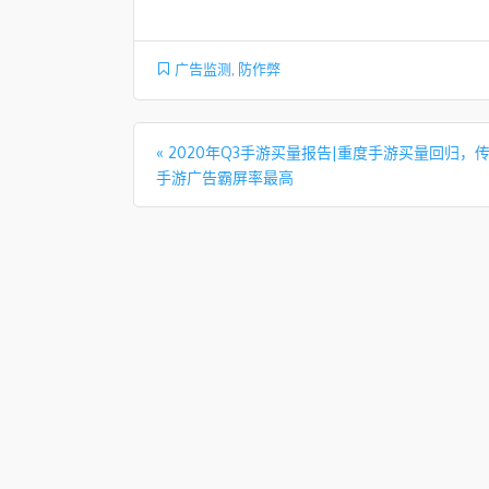
广告监测
,
防作弊
文章导航
«
2020年Q3手游买量报告|重度手游买量回归，
手游广告霸屏率最高