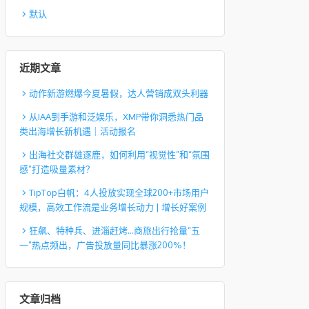
默认
近期文章
动作新游燃爆今夏暑假，达人营销成双头利器
从IAA到手游和泛娱乐，XMP带你洞悉热门品
类出海增长新机遇｜活动报名
出海社交群雄逐鹿，如何利用“视觉性”和“氛围
感”打造吸量素材？
TipTop白帆：4人投放实现全球200+市场用户
规模，高效工作流是业务增长动力 | 增长好案例
狂飙、特种兵、进淄赶烤…商旅出行抢量“五
一”热点频出，广告投放量同比暴涨200%！
文章归档