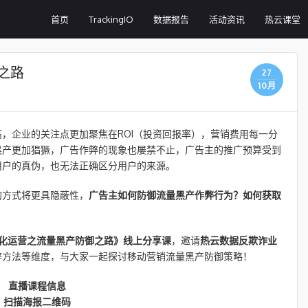
首页
TrackingIO
数据报告
活动资讯
热云课堂
之路
27
10月
，企业的关注点更加聚焦在ROI（投资回报率），营销费用每一分
黑产更加猖獗，广告作弊的现象也屡禁不止，广告主的推广预算受到
用户的真伪，也无法正确区分用户的来源。
的方式将更具隐蔽性，
广告主如何防御流量黑产作弊行为？如何获取
化运营之流量黑产防御之路》线上分享课
，邀请
热云数据反欺诈业
弊方法等维度，与大家一起探讨移动营销流量黑产防御策略！
直播课程信息
扫描海报二维码