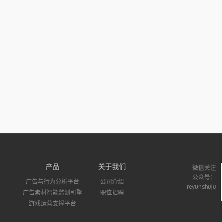
产品
关于我们
微信关注
公众号：
广告与行为分析平台
公司介绍
reyunshuju
广告素材智能监测引擎
职位招聘
游戏运营支撑平台