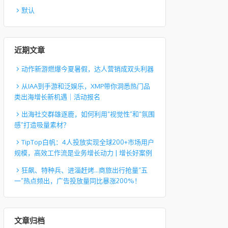
默认
近期文章
动作新游燃爆今夏暑假，达人营销成双头利器
从IAA到手游和泛娱乐，XMP带你洞悉热门品
类出海增长新机遇｜活动报名
出海社交群雄逐鹿，如何利用“视觉性”和“氛围
感”打造吸量素材？
TipTop白帆：4人投放实现全球200+市场用户
规模，高效工作流是业务增长动力 | 增长好案例
狂飙、特种兵、进淄赶烤…商旅出行抢量“五
一”热点频出，广告投放量同比暴涨200%！
文章归档