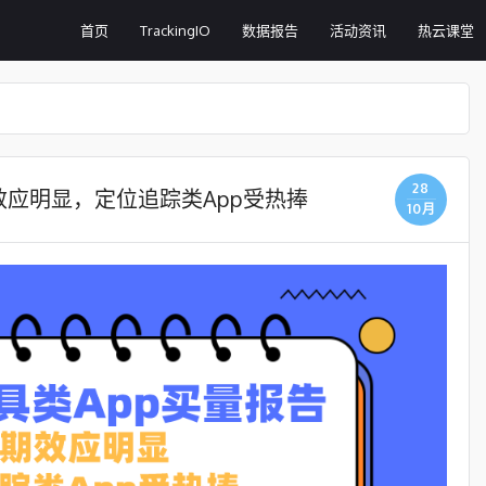
首页
TrackingIO
数据报告
活动资讯
热云课堂
28
效应明显，定位追踪类App受热捧
10月