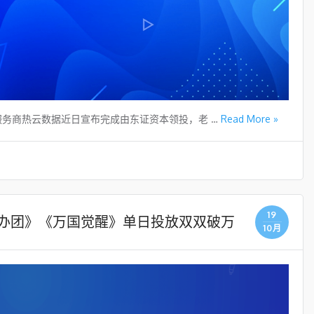
务商热云数据近日宣布完成由东证资本领投，老 …
Read More »
19
办团》《万国觉醒》单日投放双双破万
10月