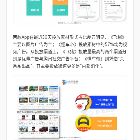
两款App在最近30天投放素材形式占比差异明显，《飞猪》
主要以图片广告为主；《懂车帝》投放素材中的57%均为视
频广告。从投放渠道上，《飞猪》投放量最高的两个渠道分
别是优量广告与腾讯社交广告平台；《懂车帝》则凭借“头
条系出品”，其主要投放渠道更多是“内部消化”。