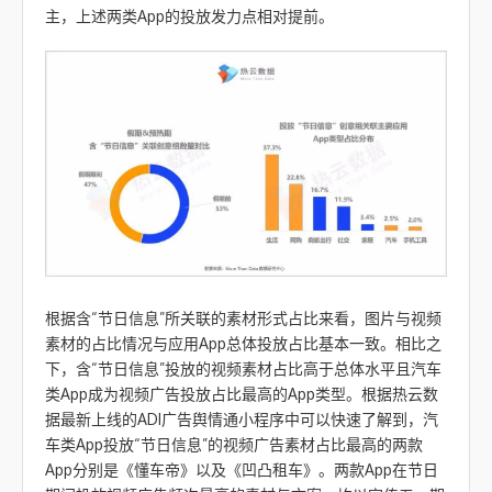
主，上述两类App的投放发力点相对提前。
根据含“节日信息”所关联的素材形式占比来看，图片与视频
素材的占比情况与应用App总体投放占比基本一致。相比之
下，含“节日信息”投放的视频素材占比高于总体水平且汽车
类App成为视频广告投放占比最高的App类型。根据热云数
据最新上线的ADI广告舆情通小程序中可以快速了解到，汽
车类App投放“节日信息”的视频广告素材占比最高的两款
App分别是《懂车帝》以及《凹凸租车》。两款App在节日