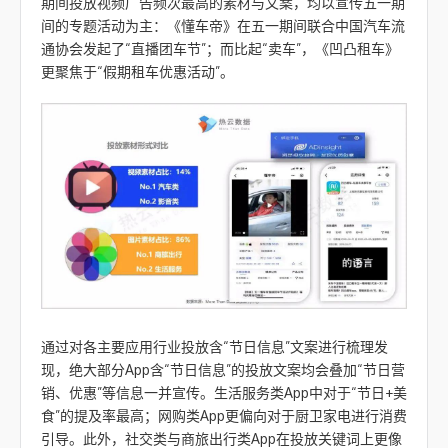
期间投放视频广告频次最高的素材与文案，均以宣传五一期
间的专题活动为主：《懂车帝》在五一期间联合中国汽车流
通协会发起了“直播团车节”；而比起“卖车”，《凹凸租车》
更聚焦于“假期租车优惠活动”。
通过对各主要应用行业投放含“节日信息”文案进行梳理发
现，绝大部分App含“节日信息”的投放文案均会叠加“节日营
销、优惠”等信息一并宣传。生活服务类App中对于“节日+美
食”的提及率最高；网购类App更偏向对于厨卫家电进行消费
引导。此外，社交类与商旅出行类App在投放关键词上更像