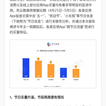
消费以及线上部分应用App买量均有着非常明显的促进作
用。热云数据将根据近期（4月25日–5月5日）各类应用
App投放文案中含“五一”、“劳动节”、“小长假”等节日信息
（下统称为“节日信息”）进行关联性分析，并通过本次报告
阐述今年五一假期前后，各类应用App“蹭节日流量”而进行
的买量特征。
1、节日买量升温，节前两周便有预兆