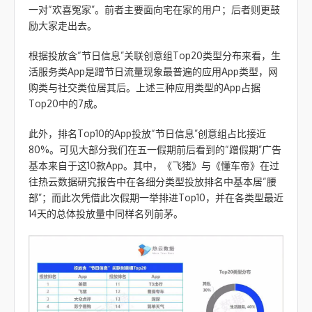
一对“欢喜冤家”。前者主要面向宅在家的用户；后者则更鼓
励大家走出去。
根据投放含“节日信息”关联创意组Top20类型分布来看，生
活服务类App是蹭节日流量现象最普遍的应用App类型，网
购类与社交类位居其后。上述三种应用类型的App占据
Top20中的7成。
此外，排名Top10的App投放“节日信息”创意组占比接近
80%。可见大部分我们在五一假期前后看到的“蹭假期”广告
基本来自于这10款App。其中，《飞猪》与《懂车帝》在过
往热云数据研究报告中在各细分类型投放排名中基本居“腰
部”；而此次凭借此次假期一举排进Top10，并在各类型最近
14天的总体投放量中同样名列前茅。