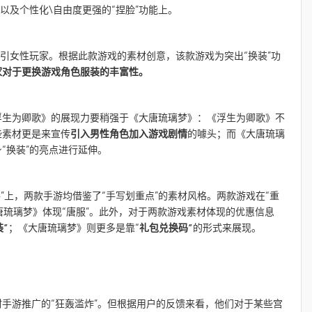
以及个性化\自由度更强的“捏脸”功能上。
吸引女性玩家。根据此款游戏的素材创意，该款游戏为突出“换装”功
家对于更换游戏角色服装的丰富性。
浮生为卿歌》的展现力要稍强于《大唐琉璃梦》：《浮生为卿歌》不
些素材更是来宣传
引入男性角色加入游戏剧情
的噱头；而《大唐琉璃
“换装”的亮点进行延伸。
”上，两款手游均借鉴了“手写划重点”的素材风格。两款游戏在“重
唐琉璃梦》体现“唐服”。此外，对于两款游戏素材体现的优惠信息
装”
；《大唐琉璃梦》则更多是靠“
礼包兑换码”
的形式来展现。
手游推广的“狂轰滥炸”。但根据用户的反馈来看，他们对于某些宫