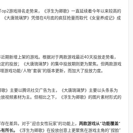
Top2游戏排名走势来，《浮生为卿歌》一直延续着今年以来较高的
”。《大唐琉璃梦》凭借在4月底的疯狂抢量而取代《女皇养成记》成
近期新增上架的游戏。根据对于两款游戏最近40天投放走势看，
稳定的投放；《大唐琉璃梦》的集中投放期则更为聚焦。但两款游戏
增游戏功能/人物“套装”的版本更新，而加大了投放力度。
卿歌》主要以腾讯社交广告为主，《大唐琉璃梦》主要以头条系为
投放视频素材为主。但相比之下，《浮生为卿歌》的图片素材形式的
存在差异。对于“迎合女性玩家”的功能上，
两款游戏从“功能覆盖”
各有所长。
《浮生为卿歌》在投放创意上更聚焦在游戏主角的“捏脸”