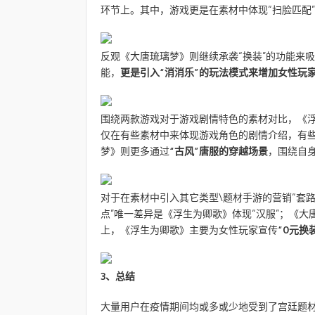
环节上。其中，游戏更是在素材中体现“扫脸匹配”
反观《大唐琉璃梦》则继续承袭“换装”的功能来
能，
更是引入“消消乐”的玩法模式来增加女性玩
围绕两款游戏对于游戏剧情特色的素材对比，《
仅在有些素材中来体现游戏角色的剧情介绍，有
梦》则更多通过
“古风”唐服的穿越场景
，围绕自身
对于在素材中引入其它类型\题材手游的营销“套路
点”唯一差异是《浮生为卿歌》体现“汉服”；《大
上，《浮生为卿歌》主要为女性玩家宣传
“0元换
3、
总结
大量用户在疫情期间均或多或少地受到了宫廷题材