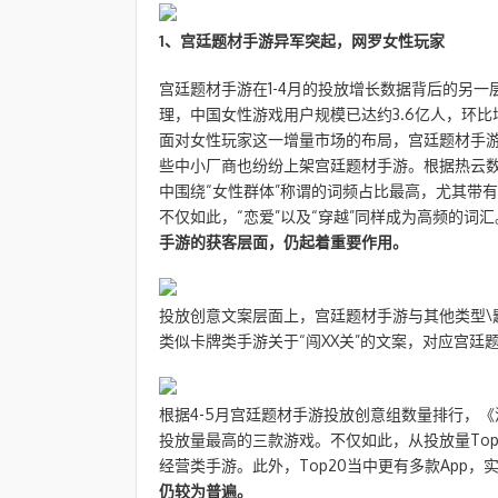
1、
宫廷题材手游异军突起，网罗女性玩家
宫廷题材手游在1-4月的投放增长数据背后的另
理，中国女性游戏用户规模已达约3.6亿人，环
面对女性玩家这一增量市场的布局，宫廷题材手游
些中小厂商也纷纷上架宫廷题材手游。根据热云数据
中围绕“女性群体”称谓的词频占比最高，尤其带有
不仅如此，“恋爱”以及“穿越”同样成为高频的词汇
手游的获客层面，仍起着重要作用。
投放创意文案层面上，宫廷题材手游与其他类型\
类似卡牌类手游关于“闯XX关”的文案，对应宫廷题
根据4-5月宫廷题材手游投放创意组数量排行，
投放量最高的三款游戏。不仅如此，从投放量To
经营类手游。此外，Top20当中更有多款App
仍较为普遍。