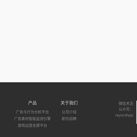
产品
关于我们
微信关注
公众号：
广告与行为分析平台
公司介绍
reyunshuju
广告素材智能监测引擎
职位招聘
游戏运营支撑平台