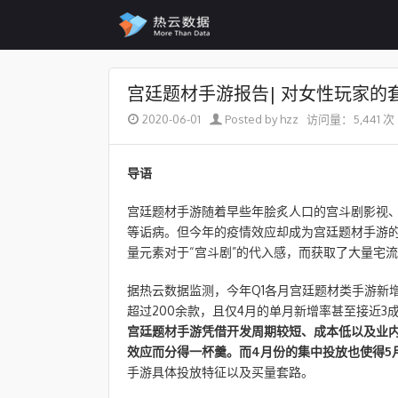
Skip to content
宫廷题材手游报告| 对女性玩家的
2020-06-01
Posted by hzz
访问量：5,441 次
导语
宫廷题材手游随着早些年脍炙人口的宫斗剧影视、文
等诟病。但今年的疫情效应却成为宫廷题材手游的
量元素对于“宫斗剧”的代入感，而获取了大量宅
据热云数据监测，今年Q1各月宫廷题材类手游新
超过200余款，且仅4月的单月新增率甚至接近3
宫廷题材手游凭借开发周期较短、成本低以及业内
效应而分得一杯羹。而4月份的集中投放也使得5
手游具体投放特征以及买量套路。