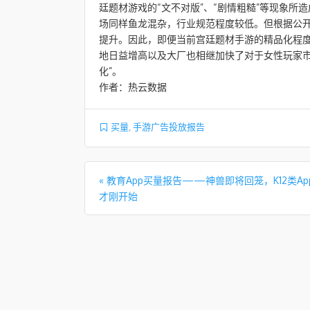
廷题材游戏的“文不对版”、“剧情粗糙”等现象
场同样鱼龙混杂，行业规范程度较低。但根据公
提升。因此，即便当前宫廷题材手游的精品化程
地日益增高以及大厂也相继加快了对于女性玩家市
化”。
作者：热云数据
买量
,
手游广告投放报告
文章导航
«
教育App买量报告——神兽即将回笼，K12类Ap
才刚开始