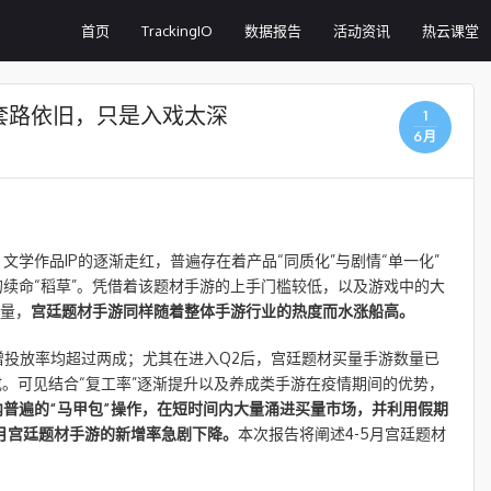
首页
TrackingIO
数据报告
活动资讯
热云课堂
套路依旧，只是入戏太深
1
6月
学作品IP的逐渐走红，普遍存在着产品“同质化”与剧情“单一化”
续命“稻草”。凭借着该题材手游的上手门槛较低，以及游戏中的大
流量，
宫廷题材手游同样随着整体手游行业的热度而水涨船高。
增投放率均超过两成；尤其在进入Q2后，宫廷题材买量手游数量已
成。可见结合“复工率”逐渐提升以及养成类手游在疫情期间的优势，
普遍的“马甲包”操作，在短时间内大量涌进买量市场，并利用假期
月宫廷题材手游的新增率急剧下降。
本次报告将阐述4-5月宫廷题材