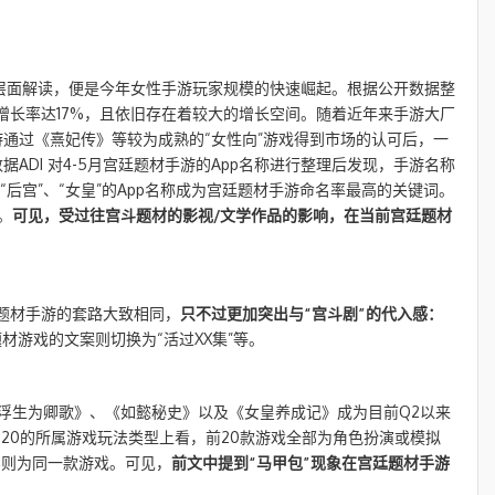
一层面解读，便是今年女性手游玩家规模的快速崛起。根据公开数据整
比增长率达17%，且依旧存在着较大的增长空间。随着近年来手游大厂
通过《熹妃传》等较为成熟的“女性向”游戏得到市场的认可后，一
ADI 对4-5月宫廷题材手游的App名称进行整理后发现，手游名称
“后宫”、“女皇”的App名称成为宫廷题材手游命名率最高的关键词。
。
可见，受过往宫斗题材的影视/文学作品的影响，在当前宫廷题材
题材手游的套路大致相同，
只不过更加突出与“宫斗剧”的代入感：
材游戏的文案则切换为“活过XX集”等。
《浮生为卿歌》、《如懿秘史》以及《女皇养成记》成为目前Q2以来
p20的所属游戏玩法类型上看，前20款游戏全部为角色扮演或模拟
，实则为同一款游戏。可见，
前文中提到“马甲包”现象在宫廷题材手游