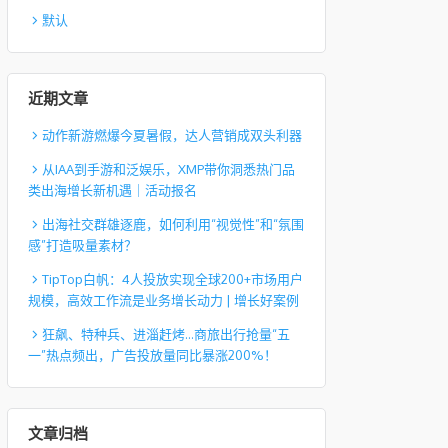
默认
近期文章
动作新游燃爆今夏暑假，达人营销成双头利器
从IAA到手游和泛娱乐，XMP带你洞悉热门品
类出海增长新机遇｜活动报名
出海社交群雄逐鹿，如何利用“视觉性”和“氛围
感”打造吸量素材？
TipTop白帆：4人投放实现全球200+市场用户
规模，高效工作流是业务增长动力 | 增长好案例
狂飙、特种兵、进淄赶烤…商旅出行抢量“五
一”热点频出，广告投放量同比暴涨200%！
文章归档