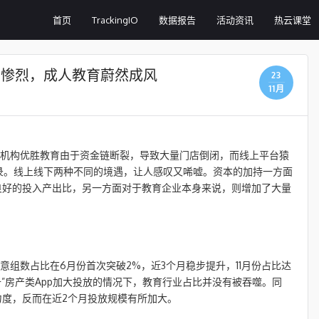
首页
TrackingIO
数据报告
活动资讯
热云课堂
量厮杀惨烈，成人教育蔚然成风
23
11月
训机构优胜教育由于资金链断裂，导致大量门店倒闭，而线上平台猿
录。线上线下两种不同的境遇，让人感叹又唏嘘。资本的加持一方面
良好的投入产出比，另一方面对于教育企业本身来说，则增加了大量
。
意组数占比在6月份首次突破2%，近3个月稳步提升，11月份占比达
九银十”房产类App加大投放的情况下，教育行业占比并没有被吞噬。同
度，反而在近2个月投放规模有所加大。