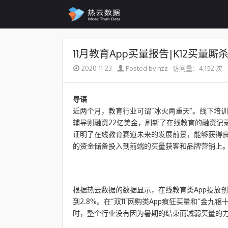
Skip to content
11月教育App买量报告|K12买
2020-11-23
Posted by hzz
访问量：4,152 次
导语
近两个月，教育行业可谓“冰火两重天”。线下培
辅导则融资22亿美金，刷新了在线教育的融资记
证明了在线教育赛道未来的发展前景，能够获得
的资金储备投入到前端的买量获客和品牌营销上
根据热云数据的数据显示，在线教育类App投放创
到2.8%。在“双11”网购类App疯狂买量和“金
时，整个行业没有因为暑期的结束而减弱买量的力