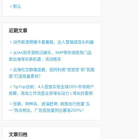
默认
近期文章
动作新游燃爆今夏暑假，达人营销成双头利器
从IAA到手游和泛娱乐，XMP带你洞悉热门品
类出海增长新机遇｜活动报名
出海社交群雄逐鹿，如何利用“视觉性”和“氛围
感”打造吸量素材？
TipTop白帆：4人投放实现全球200+市场用户
规模，高效工作流是业务增长动力 | 增长好案例
狂飙、特种兵、进淄赶烤…商旅出行抢量“五
一”热点频出，广告投放量同比暴涨200%！
文章归档