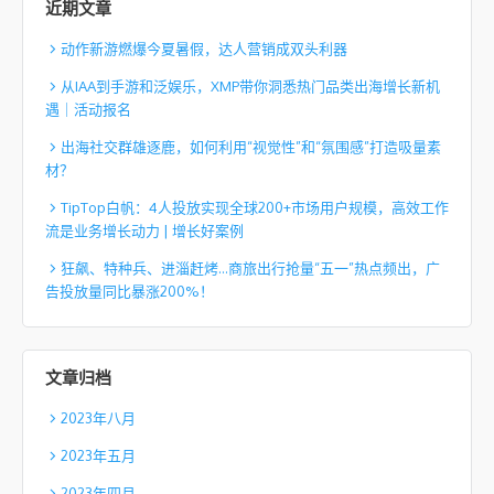
近期文章
动作新游燃爆今夏暑假，达人营销成双头利器
从IAA到手游和泛娱乐，XMP带你洞悉热门品类出海增长新机
遇｜活动报名
出海社交群雄逐鹿，如何利用“视觉性”和“氛围感”打造吸量素
材？
TipTop白帆：4人投放实现全球200+市场用户规模，高效工作
流是业务增长动力 | 增长好案例
狂飙、特种兵、进淄赶烤…商旅出行抢量“五一”热点频出，广
告投放量同比暴涨200%！
文章归档
2023年八月
2023年五月
2023年四月