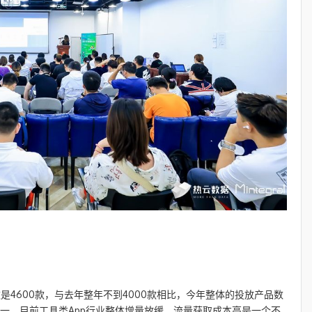
数是4600款，与去年整年不到4000款相比，今年整体的投放产品数
之一。目前工具类App行业整体增量放缓，流量获取成本高是一个不