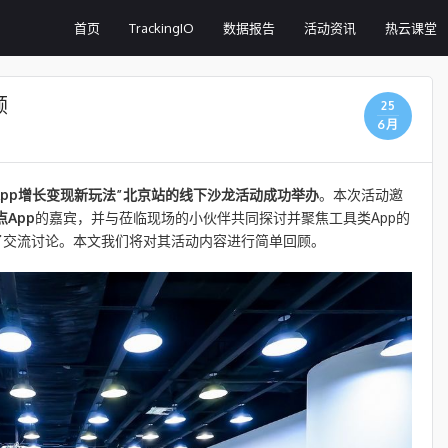
首页
TrackingIO
数据报告
活动资讯
热云课堂
顾
25
6月
的“App增长变现新玩法”北京站的线下沙龙活动成功举办
。本次活动邀
点App
的嘉宾，并与莅临现场的小伙伴共同探讨并聚焦工具类App的
了交流讨论。本文我们将对其活动内容进行简单回顾。