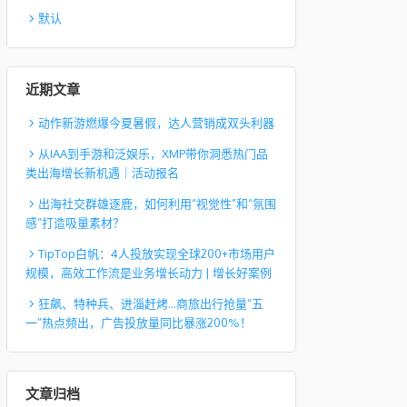
默认
近期文章
动作新游燃爆今夏暑假，达人营销成双头利器
从IAA到手游和泛娱乐，XMP带你洞悉热门品
类出海增长新机遇｜活动报名
出海社交群雄逐鹿，如何利用“视觉性”和“氛围
感”打造吸量素材？
TipTop白帆：4人投放实现全球200+市场用户
规模，高效工作流是业务增长动力 | 增长好案例
狂飙、特种兵、进淄赶烤…商旅出行抢量“五
一”热点频出，广告投放量同比暴涨200%！
文章归档