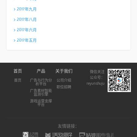
2017年九月
2017年八月
2017年六月
2017年五月
首页
产品
关于我们
微信关注
公众号：
首页
广告与行为分
公司介绍
reyunshuju
析平台
职位招聘
广告素材智能
监测引擎
游戏运营支撑
平台
友情链接：