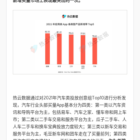
新增买量市场上表现最突出的一次。
热云数据通过对2021年汽车类投放创意组Top10进行分析发
现，汽车行业头部买量App基本分为四类：第一类以汽车资
讯和导购平台为主，包括易车、汽车之家、懂车帝和网上车
市；第二类以二手车交易和服务平台为主，瓜子二手车、人
人车二手车和换车宝典投放力度较大；第三类以新车交易和
服务平台为主，毛豆新车网和团车走在了买量前列；第四类