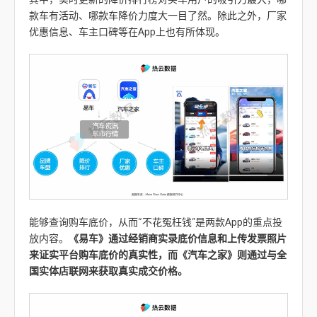
款车有活动、哪款车降价力度大一目了然。除此之外，厂家
优惠信息、车主口碑等在App上也有所体现。
能够查询购车底价，从而“不花冤枉钱”是两款App的重点投
放内容。
《易车》通过经销商实录底价信息和上传发票照片
来证实平台购车底价的真实性，而《汽车之家》则通过与全
国实体店联网来获取真实成交价格。