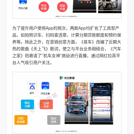
为了提升用户使用App的频次，两款App均扩充了工具型产
品，如拍照识车、扫码查违章、计算分期贷款额度和预约保
养等。除此之外，在营销创意方面，《易车》改编了近期大
热的歌曲《天上飞》歌词，使之与平台业务相结合，《汽车
之家》则邀请了“机车女神”痞幼进行直播，通过网红拉高平
台人气吸引用户关注。