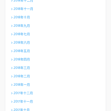
2018年十二月
2018年十一月
2018年十月
2018年九月
2018年七月
2018年六月
2018年五月
2018年四月
2018年三月
2018年二月
2018年一月
2017年十二月
2017年十一月
2017年十月