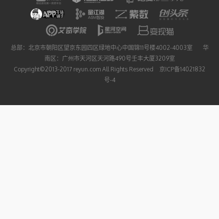
总部：北京市朝阳区望京东园四区绿地中心中国锦11号楼4002-4003室 华
南区：广州市天河区天河路490号壬丰大厦3209室
Copyright©2013-2017 reyun.com All Rights Reserved 京ICP备14021832
号-4