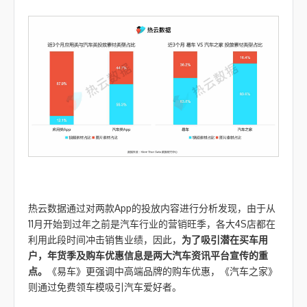
热云数据通过对两款App的投放内容进行分析发现，由于从
11月开始到过年之前是汽车行业的营销旺季，各大4S店都在
利用此段时间冲击销售业绩，因此，
为了吸引潜在买车用
户，年货季及购车优惠信息是两大汽车资讯平台宣传的重
点。
《易车》更强调中高端品牌的购车优惠，《汽车之家》
则通过免费领车模吸引汽车爱好者。