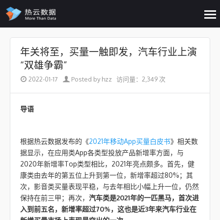
op
me
Skip to content
年关将至，买量一触即发，汽车行业上演
“双雄争霸”
2022-01-17
Posted by hzz
访问量：2,349 次
导语
根据热云数据发布的《
2021年移动App买量白皮书
》相关数
据显示，在应用类App各类型投放产品新增率方面，与
2020年新增率Top类型相比，2021年亮点颇多。首先，健
康类由去年的第五位上升到第一位，新增率超过80%；其
次，影音类买量表现平稳，与去年相比小幅上升一位，仍然
保持在前三甲；再次，
汽车类是2021年的一匹黑马，首次进
入到前五名，新增率超过70%，这也是近3年来汽车行业在