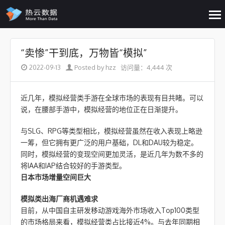
op
me
Skip to content
“卖惨”干到底，万物皆“模拟”
2022-09-13
Posted by hzz
访问量：4,444 次
近几年，模拟经营类手游在全球市场的表现有目共睹。可以
说，在腰部手游中，模拟经营的地位正在日渐提升。
与SLG、RPG等类型相比，模拟经营虽然在收入表现上略逊
一筹，但它拥有更广泛的用户基础，DL和DAU较为稳定。
同时，模拟经营的变现空间更加灵活，是近几年为数不多的
将IAA和IAP结合较好的手游类型。
日本市场增量空间巨大
模拟类出海厂商机遇难求
目前，从中国自主研发移动游戏海外市场收入Top100类型
的市场格局来看，模拟经营类占比接近4%。与去年同期相