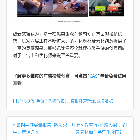
热云数据认为，基于模拟类游戏在题材创新方面的诸多优
势，玩家圈层正在不断扩大，多元化题材给素材创意提供了
丰富的灵感源泉，能够迅速洞察全球模拟类手游的创意风向
对于广告主和优化师来说至关重要。
了解更多维度的广告投放创意，
可点击“
CAS
”申请免费试用
查看
广告投放
,
手游广告投放报告
,
模拟经营游戏
,
热云数据
文章导航
«
暑期手游买量报告| 险境求
开学季教育行业“憋大招”，创
生，营销归本
意素材如何差异化突围？
»