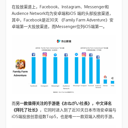
在投放渠道上，Facebook、Instagram、Messenger和
Audience Network均为安卓端和iOS 端的头部投放渠道，
其中，Facebook是近30天 《Family Farm Adventure》安
卓端第一大投放渠道，而Messenger位列iOS端第一。
而
另一款值得关注的手游是《おねがい社長》，中文译名
《拜托了社长》
，它同时进入到了近30天日本市场安卓端与
iOS端投放创意组数Top5，也是唯一一款双端入榜的手游。