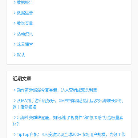
数据报告
数据运营
数说买量
活动资讯
热云课堂
默认
近期文章
动作新游燃爆今夏暑假，达人营销成双头利器
从IAA到手游和泛娱乐，XMP带你洞悉热门品类出海增长新机
遇｜活动报名
出海社交群雄逐鹿，如何利用“视觉性”和“氛围感”打造吸量素
材？
TipTop白帆：4人投放实现全球200+市场用户规模，高效工作