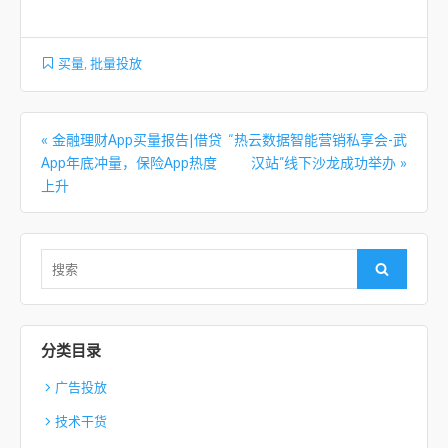
买量
,
批量投放
文章导航
«
金融理财App买量报告|借贷
“热云数据智能营销私享会-武
App年底冲量，保险App热度
汉站”线下沙龙成功举办
»
上升
Search for:
Search
分类目录
广告投放
技术干货