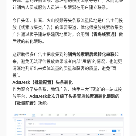
兴趣、您的理财金额、您理想的移民国家等等）。从而能够
让销售人员或服务人员进一步跟潜在用户建立联系。
今日头条、抖音、火山视频等头条系流量阵地是广告主们投
放【线索收集类广告】的重要渠道，优化师投放线索收集类
广告通过橙子建站搭建落地页时，会用到
【青鸟线索通】
做
后续的转化跟踪。
这帮助很多广告主把收集到的
销售线索跟后续转化串联
起
来，避免无法评估投放效果或者内部“甩锅”的情况，也能更
清晰地判断出来媒体流量的质量和获客的质量，避免“盲
投”。
AdsDesk【批量配置】头条转化
作为聚合了头条系、腾讯广告、快手三大“顶流”的一站式投
放平台，
AdsDesk此次升级了头条青鸟线索通转化跟踪的
【批量配置】功能。