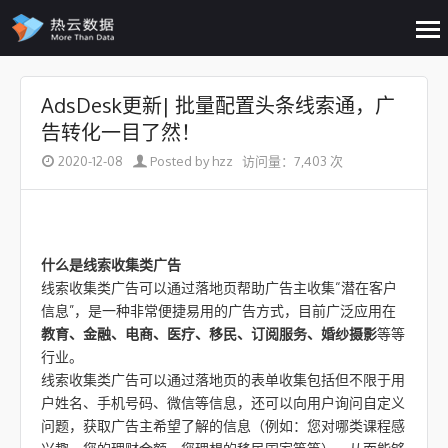
op
me
Skip to content
AdsDesk更新| 批量配置头条线索通，广
告转化一目了然！
2020-12-08
Posted by hzz
访问量：7,403 次
什么是线索收集类广告
线索收集类广告可以通过落地页帮助广告主收集“潜在客户
信息”，是一种非常便捷易用的广告方式，目前广泛应用在
教育、金融、电商、医疗、移民、订阅服务、婚纱摄影
等等
行业。
线索收集类广告可以通过落地页的表单收集包括但不限于用
户姓名、手机号码、微信等信息，还可以向用户询问自定义
问题，获取广告主希望了解的信息（例如：您对哪类课程感