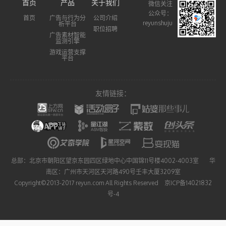
首页
产品
关于我们
微信关注
公众号：
首页
广告与行为分
公司介绍
reyunshuju
析平台
职位招聘
广告素材智能
监测引擎
游戏运营支撑
平台
友情链接：
总部：北京市朝阳区望京东园四区绿地中心中国锦11号楼4002-4003室 华
南区：广州市天河区天河路490号壬丰大厦3209室
Copyright©2013-2017 reyun.com All Rights Reserved 京ICP备14021832
号-4