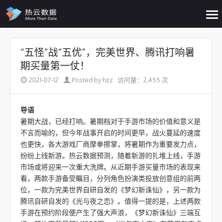
op
me
Skip to content
“五怪”战“五优”，完美世界、腾讯打响暑
期买量第一仗！
2021-07-12
Posted by hzz
访问量：2,455 次
导语
暑期大战，已经打响。暑期档对于手游市场的价值和意义是
不言而喻的，但今年战事开启的时间更早，战火蔓延的速度
也更快，各大游戏厂商摩拳擦掌，将暑期作为重要发力点，
纷纷上线新游。热云数据预测，随着新游的扎堆上线，手游
市场或将迎来一次重大洗牌。从近期手游买量市场的表现来
看，两款手游备受瞩目，分列角色扮演类投放创意组的前两
位，一款为完美世界自研自发的《梦幻新诛仙》，另一款为
腾讯自研自发的《光与夜之恋》。值得一提的是，上述两款
手游在预约阶段便产生了强大声浪，《梦幻新诛仙》三端互