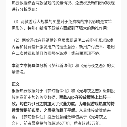
热云数据综合两款游戏的买量情况、免费榜及畅销榜的表现
进行分析发现：
（1）两款游戏大规模的买量对于免费榜的排名影响是立竿
见影的，特别在新增下载量方面起到了强大的助推作用；
（2）两款游戏在畅销榜的亮眼表现说明二者能够通过游戏
内容和付费设计激发用户的氪金意愿，新用户付费率、老用
户二次付费和单日收费额在游戏上线前期表现不俗。
本篇文章将具体分析《梦幻新诛仙》和《光与夜之恋》的买
量情况。
正文
根据热云数据对于《梦幻新诛仙》和《光与夜之恋》近期投
放创意组走势的监测数据，
两款App在投放策略上比较一
致，均在7月1日之前加大了买量力度，为暑假游戏热度的持
续发酵提前布局，之后投放趋于平缓
。从具体投放数值来
看，《梦幻新诛仙》投放创意组数峰值高于《光与夜之
恋》，前者最高投放值超过6万组，后者超过3万组。