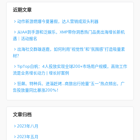
近期文章
动作新游燃爆今夏暑假，达人营销成双头利器
从IAA到手游和泛娱乐，XMP带你洞悉热门品类出海增长新机
遇｜活动报名
出海社交群雄逐鹿，如何利用“视觉性”和“氛围感”打造吸量素
材？
TipTop白帆：4人投放实现全球200+市场用户规模，高效工作
流是业务增长动力 | 增长好案例
狂飙、特种兵、进淄赶烤…商旅出行抢量“五一”热点频出，广
告投放量同比暴涨200%！
文章归档
2023年八月
2023年五月