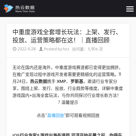
op
me
Skip to content
中重度游戏全套增长玩法：上架、发行、
投放、运营策略都在这！｜直播回顾
2022-11-28
Posted by hzz
访问量：5,906 次
无论在国内还是海外，中重度游戏赛道都已变得更加拥挤，
在推广变现过程中游戏开发者需要更精细化的运营策略。11
月24日，
热云数据
携手
XMP
、
罗斯基
，邀请行业专家分
享，围绕上架、发行、投放、行业趋势等维度，详解中重度
游戏国内+出海全套玩法，与你共同探讨行业增长新方法！
? 温馨提示
点击“
直播回放
”即可观看视频回放
iOS行业专家&游戏出海布道师 邓淳
开始买量之前，你得先