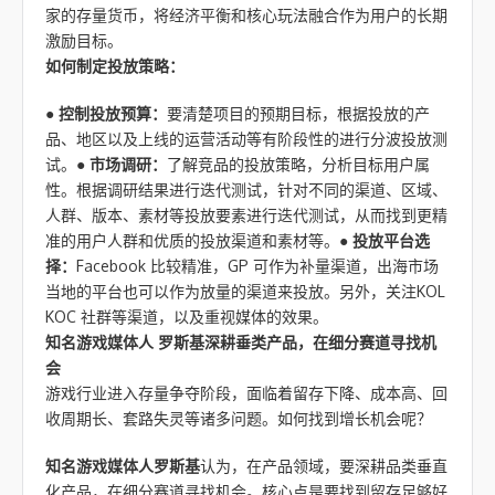
家的存量货币，将经济平衡和核心玩法融合作为用户的长期
激励目标。
如何制定投放策略：
●
控制投放预算：
要清楚项目的预期目标，根据投放的产
品、地区以及上线的运营活动等有阶段性的进行分波投放测
试。●
市场调研：
了解竞品的投放策略，分析目标用户属
性。根据调研结果进行迭代测试，针对不同的渠道、区域、
人群、版本、素材等投放要素进行迭代测试，从而找到更精
准的用户人群和优质的投放渠道和素材等。●
投放平台选
择：
Facebook 比较精准，GP 可作为补量渠道，出海市场
当地的平台也可以作为放量的渠道来投放。另外，关注KOL
KOC 社群等渠道，以及重视媒体的效果。
知名游戏媒体人 罗斯基
深耕垂类产品，在细分赛道寻找机
会
游戏行业进入存量争夺阶段，面临着留存下降、成本高、回
收周期长、套路失灵等诸多问题。如何找到增长机会呢？
知名游戏媒体人罗斯基
认为，在产品领域，要深耕品类垂直
化产品，在细分赛道寻找机会。核心点是要找到留存足够好