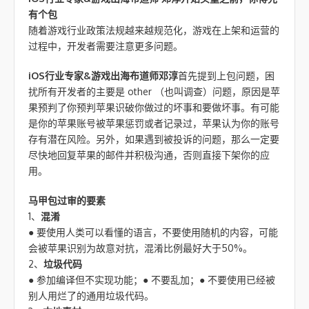
有个包
随着游戏行业政策法规越来越规范化，游戏在上架和运营的
过程中，开发者需要注意更多问题。
iOS行业专家&游戏出海布道师邓淳
首先提到上包问题，困
扰所有开发者的主要是 other （也叫调查）问题，原因是苹
果预判了你预判苹果识破你做过的坏事和要做坏事。有可能
是你的苹果账号被苹果惩罚或者记录过，苹果认为你的账号
存有潜在风险。另外，如果遇到被投诉的问题，那么一定要
尽快地回复苹果的邮件并积极沟通，否则直接下架你的应
用。
马甲包过审的要素
1、
混淆
● 要使用人类可以看懂的语言，不要使用随机的内容，可能
会被苹果识别为故意对抗，混淆比例最好大于50%。
2、
垃圾代码
● 参加编译但不实现功能；● 不要乱加；● 不要使用已经被
别人用烂了的通用垃圾代码。