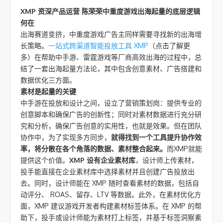
XMP 资深产品运营 陈荣荣
中重度游戏出海起量的底层逻辑
何在
出海赛道变挤，中重度游戏广告主同样需要寻找新的出海增
长策略。
一站式跨渠道智能投放工具 XMP
（点击了解更
多）在帮助中手游、雷霆游戏等厂商高效出海的过程中，总
结了一套出海起量方法论，其中包含创意素材、广告搭建和
数据优化三方面。
素材是起量的关键
中手游在投放和设计之间，设立了营销策划岗：提供专业的
创意脚本和确保广告的创新性；同时对素材数据进行充分研
究和分析，确保广告创意的实用性，也就是效果。但在团队
协作中，为了实现多方同步，
就得找到一个工具提升协作效
率，将分散在各个角落的数据、素材整合起来。
而XMP就能
提供这个价值。
XMP 设有企业素材库
，设计师上传素材，
投手能直接在企业素材库中选择素材并且创建广告投放出
去。同时，设计师能在 XMP 随时查看素材的数据，包括自
动评分、 ROAS、留存、LTV 等数据。此外，在素材优化方
面，XMP 建议游戏开发者构建素材标签体系。在 XMP 的帮
助下，投手或设计师能为素材打上标签，并基于标签洞察素