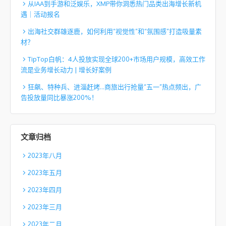
从IAA到手游和泛娱乐，XMP带你洞悉热门品类出海增长新机
遇｜活动报名
出海社交群雄逐鹿，如何利用“视觉性”和“氛围感”打造吸量素
材？
TipTop白帆：4人投放实现全球200+市场用户规模，高效工作
流是业务增长动力 | 增长好案例
狂飙、特种兵、进淄赶烤…商旅出行抢量“五一”热点频出，广
告投放量同比暴涨200%！
文章归档
2023年八月
2023年五月
2023年四月
2023年三月
2023年二月