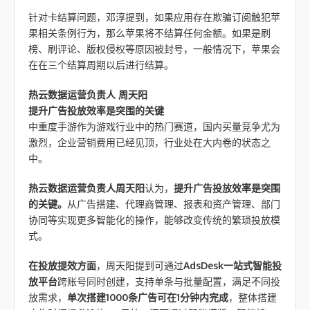
针对卡结算问题，邓淳提到，如果应用存在欺骗订阅触犯苹
果相关条例行为，那么苹果将不结算任何金额。如果是刷
榜、刷评论、版权侵权等原因被封号，一般情况下，苹果会
在在三个结算周期以后进行结算。
热云数据运营负责人 周天阳
提升广告投放效率是突围的关键
中重度手游作为游戏行业中的热门赛道，国内买量竞争尤为
激烈，企业营销费用已经见顶，行业处在大内卷的状态之
中。
热云数据运营负责人周天阳
认为，
提升广告投放效率是突围
的关键。
从广告搭建、代理商管理、报表和资产管理、部门
协同等实现更多智能化的操作，能够改变传统的繁琐投放模
式。
在投放提效方面
，周天阳提到可通过
AdsDesk一站式智能投
放平台
跨账号同时创建，支持单条与批量配置，满足不同投
放需求，
单次搭建1000条广告可在1分钟内完成
，整体搭建