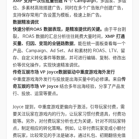
XMP 支持一次性批量创建 N 个 Campaign
，多国家、多版
位、多素材高效搭建广告，同时在多个广告账户创建广告，
支持保存常用广告设置为模板，极速上新广告。
数据精准调优
快速分析ROAS 数据表现，是精准提优的关键。
由于平台割
裂， ROAS 数据的汇总分析往往耗费大量时间，
XMP 打通
买量、归因、变现的全链路数据
，能在统一面板查看每一个
产品、Campaign、Ad Set、Ad 和素材的 ROAS、LTV、留
存、自定义转化事件等数据，并可进行编辑、复制、修改出
价等优化操作，实现快速精准调优。
传奇互娱市场 VP Joyce
数据驱动中重度游戏海外发行
中重度游戏海外发行与投放是出海买量中的必修课。来自
传
奇互娱的市场 VP Joyce
结合多年出海经验，分享了产品发
行、投放、运营等要点。
Joyce 提到，中重度游戏更偏向于激活，引导玩家付费，需
要关注玩家在游戏内的行为，让玩家习惯付费道具，付费功
能等。另外，对付费玩家分析也尤为关键，针对不同玩家特
点，制定相应的转化策略。例如，让非付费玩家变成小额付
费玩家，比较常见的手法是破冰，通过礼包、初期翻倍充值