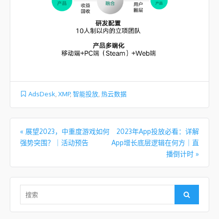
AdsDesk
,
XMP
,
智能投放
,
热云数据
文章导航
«
展望2023，中重度游戏如何
2023年App投放必看：详解
强势突围？｜活动预告
App增长底层逻辑在何方｜直
播倒计时
»
Search for:
Search