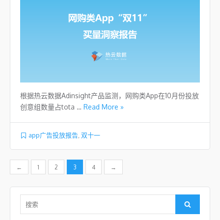
根据热云数据Adinsight产品监测，网购类App在10月份投放
创意组数量占tota …
Read More »
app广告投放报告
,
双十一
文章导航
←
1
2
3
4
→
Search for:
Search