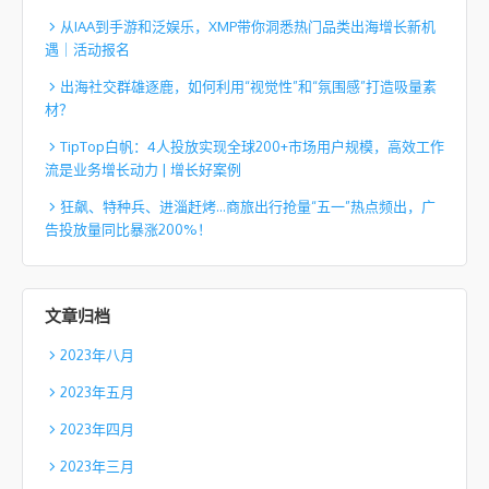
从IAA到手游和泛娱乐，XMP带你洞悉热门品类出海增长新机
遇｜活动报名
出海社交群雄逐鹿，如何利用“视觉性”和“氛围感”打造吸量素
材？
TipTop白帆：4人投放实现全球200+市场用户规模，高效工作
流是业务增长动力 | 增长好案例
狂飙、特种兵、进淄赶烤…商旅出行抢量“五一”热点频出，广
告投放量同比暴涨200%！
文章归档
2023年八月
2023年五月
2023年四月
2023年三月