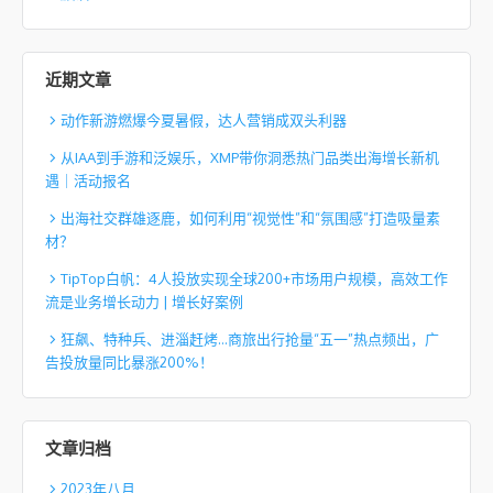
近期文章
动作新游燃爆今夏暑假，达人营销成双头利器
从IAA到手游和泛娱乐，XMP带你洞悉热门品类出海增长新机
遇｜活动报名
出海社交群雄逐鹿，如何利用“视觉性”和“氛围感”打造吸量素
材？
TipTop白帆：4人投放实现全球200+市场用户规模，高效工作
流是业务增长动力 | 增长好案例
狂飙、特种兵、进淄赶烤…商旅出行抢量“五一”热点频出，广
告投放量同比暴涨200%！
文章归档
2023年八月