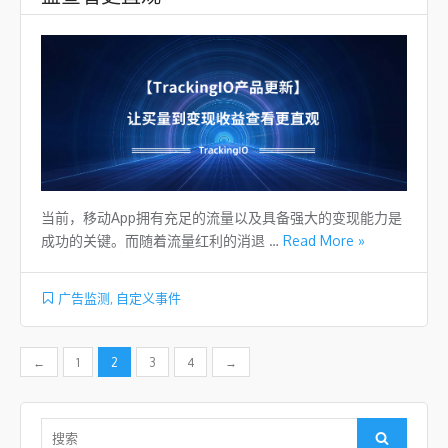
当前，移动App拥有充足的流量以及具备强大的变现能力是
成功的关键。而随着流量红利的消退 …
Read More »
广告监测
,
自定义事件
文章导航
←
1
2
3
4
→
Search for:
Search