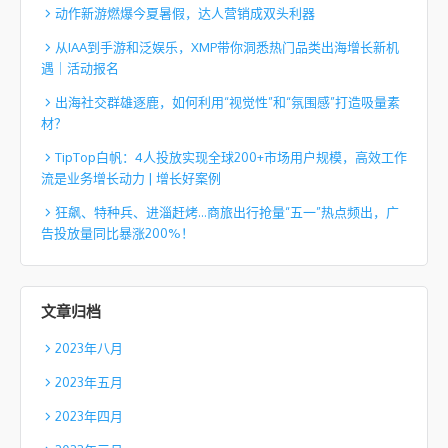
动作新游燃爆今夏暑假，达人营销成双头利器
从IAA到手游和泛娱乐，XMP带你洞悉热门品类出海增长新机
遇｜活动报名
出海社交群雄逐鹿，如何利用“视觉性”和“氛围感”打造吸量素
材？
TipTop白帆：4人投放实现全球200+市场用户规模，高效工作
流是业务增长动力 | 增长好案例
狂飙、特种兵、进淄赶烤…商旅出行抢量“五一”热点频出，广
告投放量同比暴涨200%！
文章归档
2023年八月
2023年五月
2023年四月